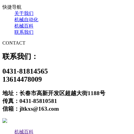
快捷导航
关于我们
机械自动化
机械百科
联系我们
CONTACT
联系我们：
0431-81814565
13614478009
地址：长春市高新开发区超越大街1188号
传真：0431-85810581
信箱：jltkxs@163.com
机械百科