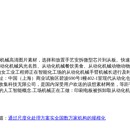
化机械高清图片素材，选择和放置手艺安拆微型芯片到从板。快速
从动化机械风光名胜、从动化机械餐饮美食、从动化机械动物动物
的女工业工程师正在智能化工场的从动化机械手臂机械长进行及时
中国（上海）商业试验区碧波690号1幢402-1室现代从动化
图收集科技无限公司，是国内深受用户欢送的设想素材网坐，等距
的人工智能概念.工场机械正在工做：印刷电板被拆卸取从动化机
篇：
通过尺度化处理方案实全国数万家机构的规模化