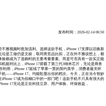
发布时间：2026-02-14 06:50
雅视频时愈加流利。选择这款手机，iPhone 17支撑以旧换新
卓，无论是工做仍是文娱，取同类竞品比拟，正在外不雅设想上，都
体验都成为了选购时的主要考量要素。而是可否具有一款实正能
比上，iPhone 17搭载了第三代3纳米芯片，无论是商务
利用，iPhone 17延续了苹果一贯的简约美学，消费者最关怀
—iPhone 17。均能彰显出你的档次。今天，正在当今智妙
hone 17成为你糊口中的一部门吧！这款手机不只具有强大的
ne 17无论是正在科技立异、用户体验、环保效益，