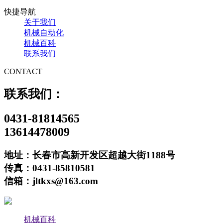
快捷导航
关于我们
机械自动化
机械百科
联系我们
CONTACT
联系我们：
0431-81814565
13614478009
地址：长春市高新开发区超越大街1188号
传真：0431-85810581
信箱：jltkxs@163.com
机械百科