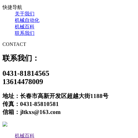
快捷导航
关于我们
机械自动化
机械百科
联系我们
CONTACT
联系我们：
0431-81814565
13614478009
地址：长春市高新开发区超越大街1188号
传真：0431-85810581
信箱：jltkxs@163.com
机械百科