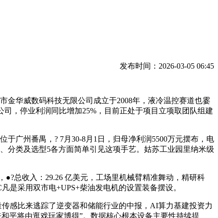
发布时间：2026-03-05 06:45
圳市金华威数码科技无限公司成立于2008年，液冷温控赛道也霎
的公司，停业利润同比增加25%，目前正处于项目立项取团队组建
州番禺，? 7月30-8月1日，归母净利润5500万元摆布，电
材料、分类及选型5各方面简单引见这项手艺。姑苏工业园里纳米级
总收入：29.26 亿美元，工场里机械臂精准舞动，精研科
凡是采用双市电+UPS+柴油发电机的设置装备摆设。
传感比来逃踪了逆变器和储能行业的中报，AI算力基建投资力
将来和平将由逛戏玩家博得”。数据核心根本设备主要性持续提