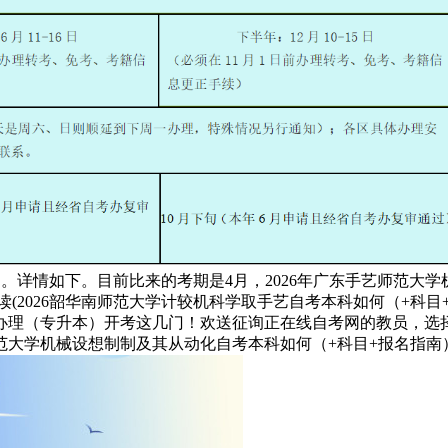
8月报名。详情如下。目前比来的考期是4月，2026年广东手艺师
大牛自考网阅读(2026韶华南师范大学计较机科学取手艺自考本科如何
逛办理（专升本）开考这几门！欢送征询正在线自考网的教员，
机械设想制制及其从动化自考本科如何（+科目+报名指南）Copyri