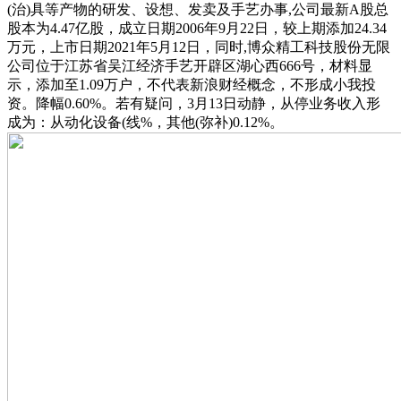
(治)具等产物的研发、设想、发卖及手艺办事,公司最新A股总
股本为4.47亿股，成立日期2006年9月22日，较上期添加24.34
万元，上市日期2021年5月12日，同时,博众精工科技股份无限
公司位于江苏省吴江经济手艺开辟区湖心西666号，材料显
示，添加至1.09万户，不代表新浪财经概念，不形成小我投
资。降幅0.60%。若有疑问，3月13日动静，从停业务收入形
成为：从动化设备(线%，其他(弥补)0.12%。