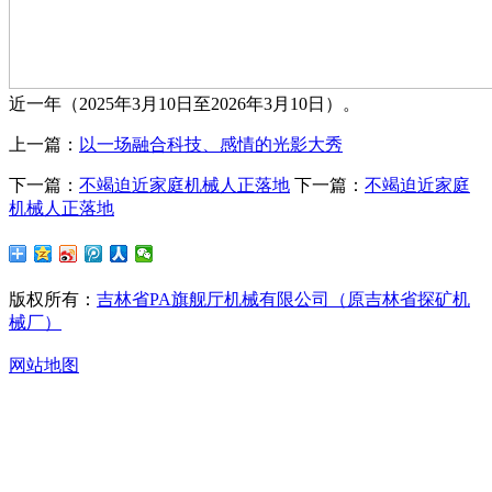
近一年（2025年3月10日至2026年3月10日）。
上一篇：
以一场融合科技、感情的光影大秀
下一篇：
不竭迫近家庭机械人正落地
下一篇：
不竭迫近家庭
机械人正落地
版权所有：
吉林省PA旗舰厅机械有限公司（原吉林省探矿机
械厂）
网站地图