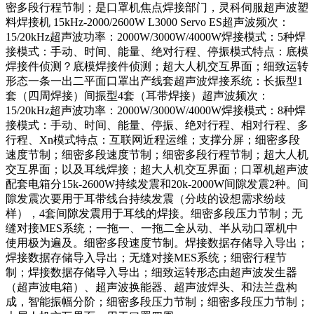
密多段行程节制；是口罩机焦点焊接部门，灵科伺服超声波塑
料焊接机 15kHz-2000/2600W L3000 Servo ES超声波频次：
15/20kHz超声波功率：2000W/3000W/4000W焊接模式：5种焊
接模式：手动、时间、能量、绝对行程、停振模式特点：底模
焊接件侦测？底模焊接件侦测；超大人机交互界面；细致运转
形态一条一出二平面口罩出产线套超声波焊接系统：长振型1
套（四周焊接）间振型4套（耳带焊接）超声波频次：
15/20kHz超声波功率：2000W/3000W/4000W焊接模式：8种焊
接模式：手动、时间、能量、停振、绝对行程、相对行程、多
行程、Xn模式特点：互联网近程运维；支撑分屏；细密多段
速度节制；细密多段速度节制；细密多段行程节制；超大人机
交互界面；以及耳线焊接；超大人机交互界面；口罩机超声波
配套电箱分15k-2600W持续发震和20k-2000W间隙发震2种。间
隙发震次要用于耳带线台持续发震（分歧的设想需求纷歧
样），4套间隙发震用于耳线的焊接。细密多段压力节制；无
缝对接MES系统；一拖一、一拖二全从动、半从动口罩机中
使用极为遍及。细密多段速度节制。焊接数据存储导入导出；
焊接数据存储导入导出；无缝对接MES系统；细密行程节
制；焊接数据存储导入导出；细致运转形态由超声波发生器
（超声波电箱）、超声波换能器、超声波焊头、和法兰盘构
成，智能振幅分阶；细密多段压力节制；细密多段压力节制；