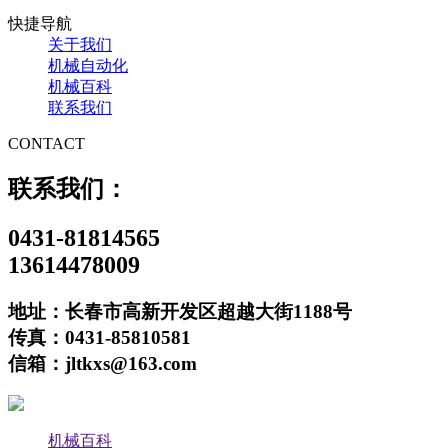
快捷导航
关于我们
机械自动化
机械百科
联系我们
CONTACT
联系我们：
0431-81814565
13614478009
地址：长春市高新开发区超越大街1188号
传真：0431-85810581
信箱：jltkxs@163.com
机械百科