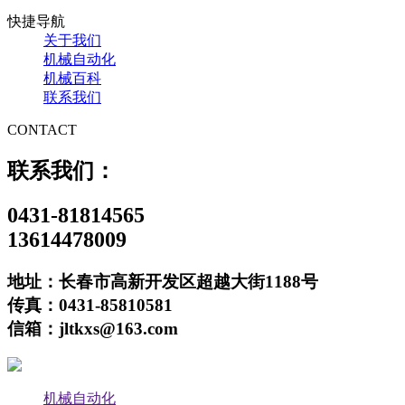
快捷导航
关于我们
机械自动化
机械百科
联系我们
CONTACT
联系我们：
0431-81814565
13614478009
地址：长春市高新开发区超越大街1188号
传真：0431-85810581
信箱：jltkxs@163.com
机械自动化