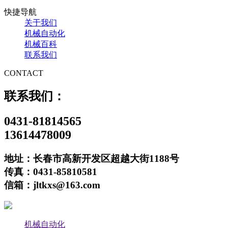
快捷导航
关于我们
机械自动化
机械百科
联系我们
CONTACT
联系我们：
0431-81814565
13614478009
地址：长春市高新开发区超越大街1188号
传真：0431-85810581
信箱：jltkxs@163.com
机械自动化