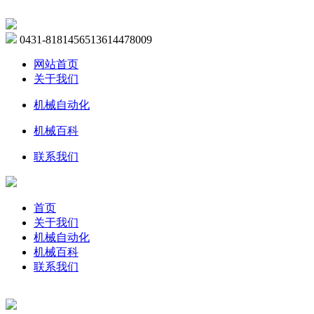
0431-81814565
13614478009
网站首页
关于我们
机械自动化
机械百科
联系我们
首页
关于我们
机械自动化
机械百科
联系我们