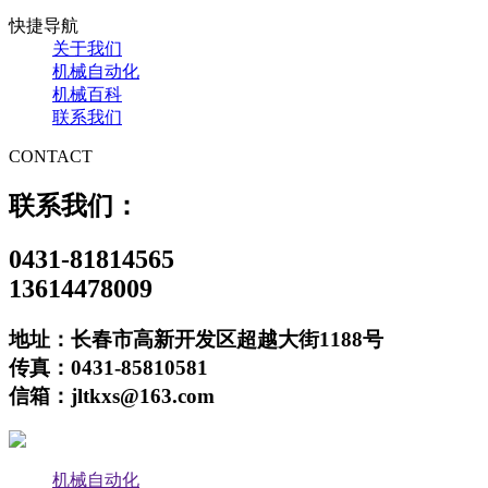
快捷导航
关于我们
机械自动化
机械百科
联系我们
CONTACT
联系我们：
0431-81814565
13614478009
地址：长春市高新开发区超越大街1188号
传真：0431-85810581
信箱：jltkxs@163.com
机械自动化