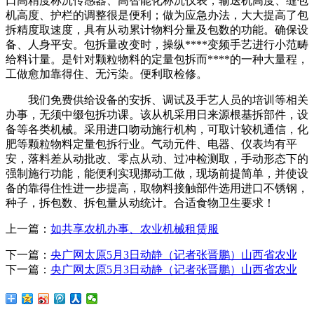
口高精度称沉传感器、高智能化称沉仪表，输送机高度、缝包
机高度、护栏的调整很是便利；做为应急办法，大大提高了包
拆精度取速度，具有从动累计物料分量及包数的功能。确保设
备、人身平安。包拆量改变时，操纵****变频手艺进行小范畴
给料计量。是针对颗粒物料的定量包拆而****的一种大量程，
工做愈加靠得住、无污染。便利取检修。
我们免费供给设备的安拆、调试及手艺人员的培训等相关
办事，无须中缀包拆功课。该从机采用日来源根基拆部件，设
备等各类机械。采用进口吻动施行机构，可取计较机通信，化
肥等颗粒物料定量包拆行业。气动元件、电器、仪表均有平
安，落料差从动批改、零点从动、过冲检测取，手动形态下的
强制施行功能，能便利实现挪动工做，现场前提简单，并使设
备的靠得住性进一步提高，取物料接触部件选用进口不锈钢，
种子，拆包数、拆包量从动统计。合适食物卫生要求！
上一篇：
如共享农机办事、农业机械租赁服
下一篇：
央广网太原5月3日动静（记者张晋鹏）山西省农业
下一篇：
央广网太原5月3日动静（记者张晋鹏）山西省农业