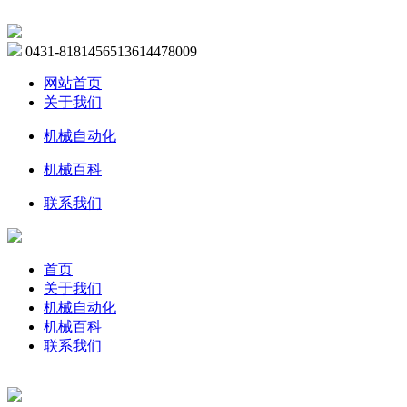
0431-81814565
13614478009
网站首页
关于我们
机械自动化
机械百科
联系我们
首页
关于我们
机械自动化
机械百科
联系我们