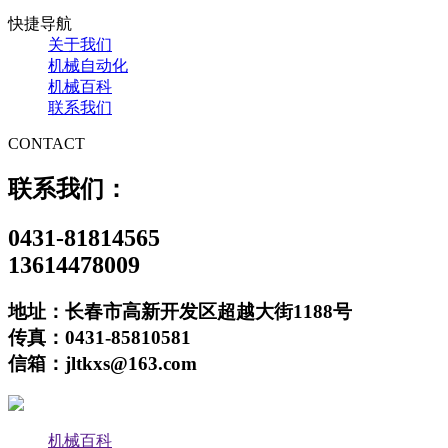
快捷导航
关于我们
机械自动化
机械百科
联系我们
CONTACT
联系我们：
0431-81814565
13614478009
地址：长春市高新开发区超越大街1188号
传真：0431-85810581
信箱：jltkxs@163.com
机械百科