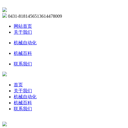
0431-81814565
13614478009
网站首页
关于我们
机械自动化
机械百科
联系我们
首页
关于我们
机械自动化
机械百科
联系我们