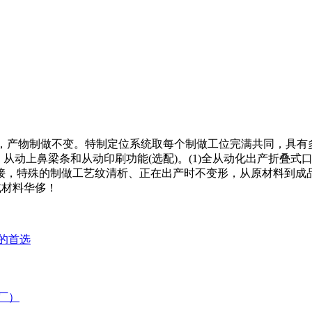
，产物制做不变。特制定位系统取每个制做工位完满共同，具有
！从动上鼻梁条和从动印刷功能(选配)。(1)全从动化出产折叠
，特殊的制做工艺纹清析、正在出产时不变形，从原材料到成品
减材料华侈！
的首选
厂）