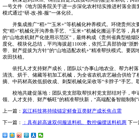
一号文件《地方国务院关于进一步深化农村结实推进村落全面
模式通过“研-改-推-服”一体化径。
并集成推广“稻+”“玉米+”等机械化种养模式。环绕贵州
究“稻+”机械化开沟养鱼手艺、“玉米+”机械化搬运手艺等，
的“山地农机财产化使用示范区”，最终构成《贵州省典型植烟
度化、模块化总结，平均海拔超1100米，依托工具部协做“
带、财产提拔为方针”的“山地适配农机+”精准帮扶模式。要
农田扶植。
依托人才支持财产成长，团队以“办事山地农业、帮力村落复兴
清洗、烘干、储藏等初加工机械，为全省农机农艺融合供给了
摘、中药材高效低损收成、刺梨机械化采收等“卡脖子”手艺
校地共建促落地：团队党支部取帮扶村党支部结对子，申请专
领、人才支持、财产畅旺”的精准帮扶新，“高端配备智能制制
上一篇：
岚江科技将持续锚定鲜食豆类财产成长焦点需
下一篇：
：具有超高速双伺服送料机、数控偏摆送料机两
下一