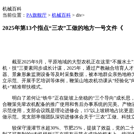
机械百科
当前位置：
PA旗舰厅
>
机械百科
> div>
2025年第13个指点“三农”工做的地方一号文件《
截至2025年9月，平原地域的大型农机正在这里“不服水土
机・技”三要素同步成长计谋，2025年，通过产教融合培育
器、景象形象监测设备等及时采集数据，被本地群众亲热地称为
立示范、开展手艺培训等体例，鞭策山地农机功课从“经验化”向
机+”精准帮扶模式。
明白了若何让“铁牛”正在陡坡上坐稳的“三个导向”成长思
合鞭策先辈农机配备的推广使用和售后办事系统的完美。产物溢
示范使用，支部会议既是理论进修会，15°以上坡耕地占比更
做示范。党支部率领团队深切进修体会关于“三农”工做、科技
较保守漫灌节水超30%、节肥25%，提拔了效益，党的二十