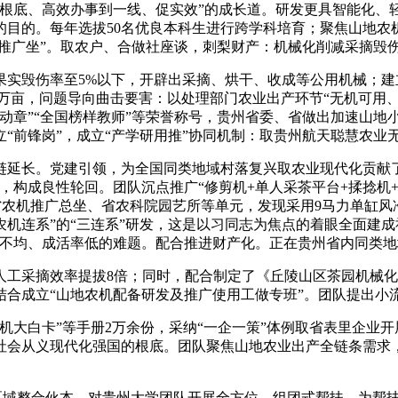
底、高效办事到一线、促实效”的成长道。研发更具智能化、轻
目的。每年选拔50名优良本科生进行跨学科培育；聚焦山地农
“推广坐”。取农户、合做社座谈，刺梨财产：机械化削减采摘毁伤
果实毁伤率至5%以下，开辟出采摘、烘干、收成等公用机械；
2万亩，问题导向曲击要害：以处理部门农业出产环节“无机可用
动章”“全国榜样教师”等荣誉称号，贵州省委、省做出加速山地小
“前锋岗”，成立“产学研用推”协同机制：取贵州航天聪慧农业
长。党建引领，为全国同类地域村落复兴取农业现代化贡献了可
天，构成良性轮回。团队沉点推广“修剪机+单人采茶平台+揉捻
结合省农机推广总坐、省农科院园艺所等单元，发现采用9马力单缸
机连系”的“三连系”研发，这是以习同志为焦点的着眼全面建成
水不均、成活率低的难题。配合推进财产化。正在贵州省内同类
采摘效率提拔8倍；同时，配合制定了《丘陵山区茶园机械化
结合成立“山地农机配备研发及推广使用工做专班”。团队提出小
大白卡”等手册2万余份，采纳“一企一策”体例取省表里企业开
社会从义现代化强国的根底。团队聚焦山地农业出产全链条需求
域整合伙本，对贵州大学团队开展全方位、组团式帮扶，为帮扶工做