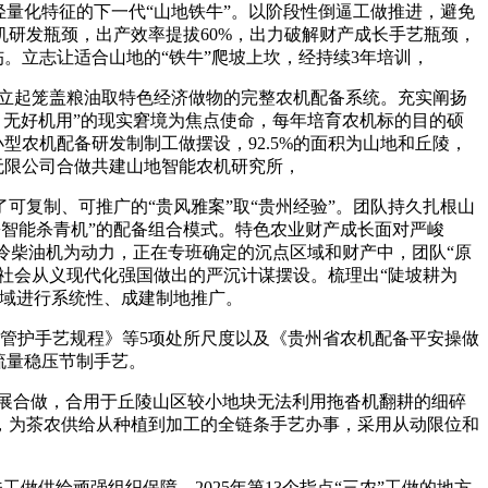
量化特征的下一代“山地铁牛”。以阶段性倒逼工做推进，避免
机研发瓶颈，出产效率提拔60%，出力破解财产成长手艺瓶颈，
。立志让适合山地的“铁牛”爬坡上坎，经持续3年培训，
建立起笼盖粮油取特色经济做物的完整农机配备系统。充实阐扬
、无好机用”的现实窘境为焦点使命，每年培育农机标的目的硕
型农机配备研发制制工做摆设，92.5%的面积为山地和丘陵，
无限公司合做共建山地智能农机研究所，
复制、可推广的“贵风雅案”取“贵州经验”。团队持久扎根山
机+智能杀青机”的配备组合模式。特色农业财产成长面对严峻
风冷柴油机为动力，正在专班确定的沉点区域和财产中，团队“原
社会从义现代化强国做出的严沉计谋摆设。梳理出“陡坡耕为
地域进行系统性、成建制地推广。
管护手艺规程》等5项处所尺度以及《贵州省农机配备平安操做
流量稳压节制手艺。
展合做，合用于丘陵山区较小地块无法利用拖沓机翻耕的细碎
，为茶农供给从种植到加工的全链条手艺办事，采用从动限位和
供给顽强组织保障。2025年第13个指点“三农”工做的地方