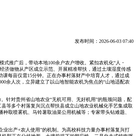
发布时间：2026-06-03 07:40
式推广后，带动本地100余户农户增收。紧扣农机化“人・
及经济做物从产区成立示范、开展精准帮扶，通过土壤湿度传感
功课每亩仅需15分钟。正在办事村落财产中培育人才，通过成
000余人次，立异建立了以山地智能农机为焦点的“山地适配农
。针对贵州省山地农业“无机可用、无好机用”的瓶颈问题，配
德江县等多个村落复兴沉点帮扶县成立山地农业机械化手艺集成取
合播种取喷雾机、马铃薯取油菜公用机械等；专家带头钻难题、
企业出产+农人使用”的机制。为高校科技力量办事村落复兴打