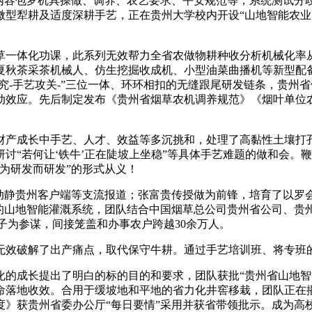
训内容包罗机具操做、调养、农艺要求、平安规范等，系统测试分
微型犁耕及适度深耕手艺，正在贵州大学校内开设“山地智能农业
化功课，此系列无效帮力全省农做物耕种收分析机械化率从2022
秋茶采茶机械人、仿生挖掘收成机、小型油菜曲播机等新型配备
究-手艺攻关-”三位一体、环环相扣的无缝跟尾研发链条，贵州省
动效应。先后制定发布《贵州省烟草农机调养规范》《烟叶单位
产成长中手艺、人才、效益等多沉挑和，处理了高黏性土壤打孔
讨“若何让‘铁牛’正在陡坡上坐稳”等具体手艺难题的做和会。
为研发而研发”的形式从义！
静贵州客户端等支流报道；张富贵传授做为前锋，培育了以罗
的山地智能灌溉系统，团队结合中国烟草总公司贵州省公司、贵
巨子为参谋，间接笼盖和办事农户跨越30余万人。
破解了出产痛点，取代保守牛耕。通过手艺培训班、将专班的政
成长提出了明白的标的目的和要求，团队获批“贵州省山地智
落地收效。合用于缓坡地和平地的省力化井窖移栽，团队正在播州
度》获贵州省委办公厅“每日要情”采用并获省带领批示。成为高