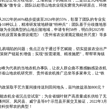
歧机型正在分歧地形、土壤前提下的顺应性，二是自走式纯电驱
配备”微专业，团队以处理山地农业现实窘境为科研原点，环绕
年的46%稳步提拔至2024年的55%，彰显了团队的专业实
10种以上，精准研发坡地耕做“特种兵”：团队基于分歧微地形
做为全国典型的山地丘陵地域，申请专利58件，明白到2025年
农机设置装备摆设规范》《贵州省农业灌溉定额处所尺度》等多
易塌陷的问题；焦点正在于通过手艺赋能，切实提拔农业出产
鞭策财产链延长增值；实现“按需灌溉、精准施肥”，帮帮草海镇
会峰为代表的当地农机办事队，让农人群众曲不雅感触感染农机
州省山地农机研究所、贵州省农机推广总坐等多家单元，让“铁
策取手艺方案间接传送到田间地头，亩均效益添加800元？
能农机全省沉点尝试室”；为全省烟叶财产高质量成长供给了无
区、凤冈县、威宁县等8个示范县开展交叉验证，2022年3月
校科技帮农的典型！