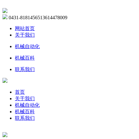
0431-81814565
13614478009
网站首页
关于我们
机械自动化
机械百科
联系我们
首页
关于我们
机械自动化
机械百科
联系我们