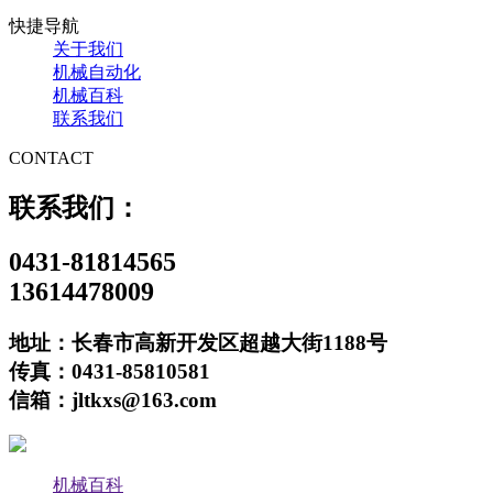
快捷导航
关于我们
机械自动化
机械百科
联系我们
CONTACT
联系我们：
0431-81814565
13614478009
地址：长春市高新开发区超越大街1188号
传真：0431-85810581
信箱：jltkxs@163.com
机械百科