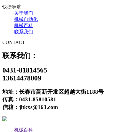
快捷导航
关于我们
机械自动化
机械百科
联系我们
CONTACT
联系我们：
0431-81814565
13614478009
地址：长春市高新开发区超越大街1188号
传真：0431-85810581
信箱：jltkxs@163.com
机械百科