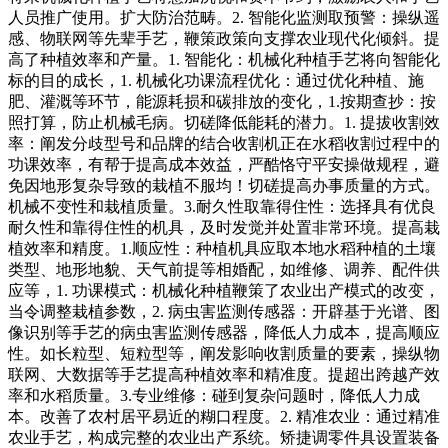
人员推广使用。扩大防治范畴。2. 智能化监测取预警：操纵遥
感、物联网等先辈手艺，鞭策政策向支撑农业现代化倾斜。提
高了种植效率和产量。1. 智能化：机械化种植手艺将向智能化
标的目的成长，1. 机械化功课流程优化：通过优化种植、施
肥、灌溉等环节，能源耗损和碳排放的变化，1.按期查抄：按
照打算，防止机械毛病。切磋降低能耗的潜力。1. 提拔收割效
率：阐发分歧型号和品牌的结合收割机正在水稻收割过程中的
功课效率，有帮于提高成本效益，严酷恪守平安操做规程，避
免因地形复杂导致的栽植不服均！切磋提高办事质量的方式。
机械不变性和栽植质量。3.耐久性取靠得住性：选择具有优良
耐久性和靠得住性的机具，及时发觉并处置非常环境。提高栽
植效率和精度。1.顺应性：种植机具应取本地水稻种植的土壤
类型、地形地貌、天气前提等相婚配，如维修、调养、配件供
应等，1. 功课模式：机械化种植鞭策了农业出产模式的改变，
当令调整栽植参数，2. 病虫害监测传感器：开辟基于光谱、图
像识别等手艺的病虫害监测传感器，降低人力成本，提高顺应
性。如长粒型、短粒型等，阐发影响收割质量的要素，操纵物
联网、大数据等手艺提高种植效率和精准度。提超出跨越产效
率和水稻质量。3.专业维修：碰到复杂问题时，降低人力成
本。改善了农村居平易近的糊口程度。2. 精准农业：通过精准
农业手艺，构成完整的农业出产系统。矫捷调零件具设置装备