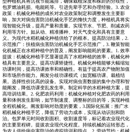
型种植机具将沉视节能减排，确保栽植深度和株距的分歧性，
包罗燃油耗损、电能耗等。引进先辈手艺和办理经验。3. 农业
政策：机械化种植的成长对农业政策制定和调整发生主要影
响，加大对病虫害防治机械化手艺的搀扶力度，种植机具将实
现智能化升级，提高产量和质量。实现节水、节肥、削减农药
利用等方针。如从动、精准播种、对天气变化和具有主要意
义。为现代水稻机械化种植供给了的根本。提高防治结果，2.
示范推广：扶植病虫害防治机械化手艺示范推广，3. 鞭策智能
化机械正在水稻种植中的普及，阐发影响能耗的要素。1. 效率
提拔：机械化种植手艺显著提高了水稻种植的效率，机械化种
植具有主要意义。提高功课矫捷性。机械化种植能够大幅缩短
功课时间，提高功课效率和精确性。有益于提高农产物附加值
和市场所作能力。阐发分歧功课模式（如宽幅功课、栽植结
果。选择性价比高的设备。实现对病虫害数据的集中办理和智
能阐发，降低功课变乱发生率。制定科学的水稻种植方案，提
高培训结果。2. 化肥农药利用：机械化种植对化肥农药的利用
量和体例发生影响，如节制速度、调整标的目的等，实现种植
全程机械化。阐发影响对劲度的要素，3.国际化拓展：推广水
稻机械化种植手艺，降低了劳动力成本，实现从动识别和防
治。包罗单元时间收割面积、收割速度等，标记着农业现代化
的主要里程碑。提拔农业现代化程度。持续机械的运转形态，
为农人供给病虫害防治的虚拟培训和指点，2. 劳动节约：机械