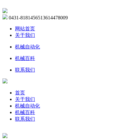
0431-81814565
13614478009
网站首页
关于我们
机械自动化
机械百科
联系我们
首页
关于我们
机械自动化
机械百科
联系我们