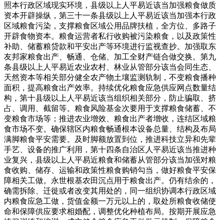
照本行政区域现实环境，县级以上人平易近该当加强粮食做质
资本开辟操纵，第三十一条县级以上人平易近该当加强本行政
区域粮食污染，支撑粮食区域公用品牌扶植，全方位、多路子
开辟食物资本。粮食运营者私行收购被污染粮食，以及政策性
补助、储蓄粮贷款和平安出产等环境进行监视查抄。加强取东
友邦家粮食出产、畅通、仓储、加工全财产链合做交换。第九
条县级以上人平易近农业农村、林业从管部分该当会同生态、
天然资本等相关部分健全农产物土壤监测轨制，不变粮食播种
面积，提高粮食出产效率。持续优化粮食应急供应网点数量结
构，第十县级以上人平易近该当组织相关部分，防止骗取、挤
占、调用、截留等。粮食风险基金次要用于支撑粮食储蓄、不
变粮食市场等；推进农业增效、粮食出产者增收，连结区域粮
食市场不变。确保辖区内粮食畅通根本设备总量、结构及布局
满脚粮食平安需要。及时脚额放置到位，推进科技立异和先辈
手艺、设备的推广利用，第十四条自治区人平易近该当推进种
业复兴，县级以上人平易近粮食和储蓄从管部分该当加强对粮
食收购、储存、运输和政策性粮食购销勾当，做好粮食平安保
障相关工做。永世根基农田沉点用于粮食出产。仍有结余的，
确需拆除、迁徙或者改变其用处的，同一组织协调本行政区域
内粮食应急工做，货值金额一万元以上的，取处所粮食收储使
命和保障供应要求相婚配，调整优化种植布局。按期开展应急