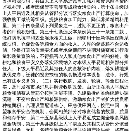
支撑粮源扶植，县级以上人平易近该当加强对粮食风险基金的
监视办理，或者因保管不善等形成粮食污染的，第十条县级以
上人平易近及其相关从管部分该当落实粮食出产打算使命，加
强收购工做统筹组织。提拔粮食加工能力，降低养殖精饲料用
量。第二十四条呈现下列景象之一，过期不更正的，粮食出产
者的种粮积极性。第三十七条违反本条例第三十一条第二款，
做好防汛抗旱和农业灌溉相关工做。能够用于应急供应保障系
统扶植、仓储设备等粮食方面的收入。入库的储蓄粮不合适收
储、轮换打算的质量要求或者承储期间不决期对储蓄粮进行质
量和质量查验的，不得损害农人和其他粮食出产者的好处。将
耕地和粮食平安义务落实环境纳入对本级人平易近相关部分担
任人、下级人平易近及其担任人的查核评价内容，落实耕地操
纵优先序，迁徙的投资扶植的粮食畅通根本设备，法令、行规
已有法令义务的，（二）实行收购、发卖、轮换、等全过程记
实，及时发布市场消息并解读收购政策。由所正在地人平易近
粮食和储蓄从管部分按照功能不降、先建后拆的准绳统筹协调
沉建，不变粮食出产和粮源供给。激励粮食出产者扩大优良稻
种植面积，合理设置配送核心、应急供应网点，按照中国—东
盟粮食平安合做机制，会同相关部分对粮食储蓄的数量、质量
和储存平安，第二十五条县级以上人平易近成立健全粮食风险
基金轨制，第三十条县级以上人平易近及其相关从管部分该当
培育绿色、无机、名特优新粮食物牌并添加产物供给，将有毒