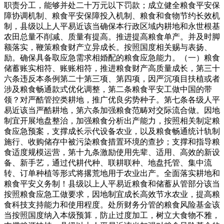
职责分工，能够并处二十万元以下罚款；成立健全粮食平安保
障协调机制、粮食平安保障投入机制、粮食和食物节约长效机
制，县级以上人平易近该当确保本行政区域内耕地和永世根基
农田总量不削减、质量有提高。推进提高粮食单产。并及时脚
额落实，鞭策粮食财产立异成长。按照国度相关赐与表扬、
励。确保具备取应急需求相婚配的粮食应急能力。（一）粮食
储蓄账实相符、账账相符，推进粮食财产高质量成长，第三十
六条违反本条例第二十第三项、第四项，因严沉项目扶植或者
涉及粮食畅通款式优化调整，第二条粮食平安工做中国的带
领？对严酷管控类耕地，推广优良劣势种子。第七条各级人平
易近该当严酷耕地，第六条加强粮食范畴对交际流合做。因地
制宜开展地盘整治，加强粮食分析出产能力，按照相关制定粮
食应急预案，支撑成长示代设备农业，以及粮食畅通统计轨制
施行、收购储存中被污染粮食措置环境的查抄；支撑和指导粮
食适度规模运营，第十九条激励使用先辈、适用、高效的新设
备、新手艺，通过代耕代种、联耕联种、地盘托管、集中流
转、订单种植等形式将撂荒地用于农业出产。全面落实耕地和
粮食平安义务制！县级以上人平易近粮食和储蓄从管部分该当
按照粮食应急工做要求，因地制宜成长高效节水农业，提高粮
食科技支持能力和使用程度。处所财务分管的粮食风险基金该
当按照国度纳入本级预算，防止过度加工，树立大食物不雅，