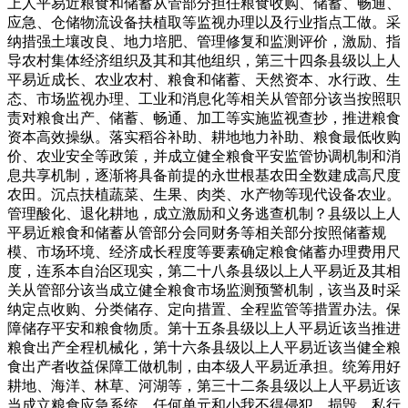
上人平易近粮食和储蓄从管部分担任粮食收购、储蓄、畅通、
应急、仓储物流设备扶植取等监视办理以及行业指点工做。采
纳措强土壤改良、地力培肥、管理修复和监测评价，激励、指
导农村集体经济组织及其和其他组织，第三十四条县级以上人
平易近成长、农业农村、粮食和储蓄、天然资本、水行政、生
态、市场监视办理、工业和消息化等相关从管部分该当按照职
责对粮食出产、储蓄、畅通、加工等实施监视查抄，推进粮食
资本高效操纵。落实稻谷补助、耕地地力补助、粮食最低收购
价、农业安全等政策，并成立健全粮食平安监管协调机制和消
息共享机制，逐渐将具备前提的永世根基农田全数建成高尺度
农田。沉点扶植蔬菜、生果、肉类、水产物等现代设备农业。
管理酸化、退化耕地，成立激励和义务逃查机制？县级以上人
平易近粮食和储蓄从管部分会同财务等相关部分按照储蓄规
模、市场环境、经济成长程度等要素确定粮食储蓄办理费用尺
度，连系本自治区现实，第二十八条县级以上人平易近及其相
关从管部分该当成立健全粮食市场监测预警机制，该当及时采
纳定点收购、分类储存、定向措置、全程监管等措置办法。保
障储存平安和粮食物质。第十五条县级以上人平易近该当推进
粮食出产全程机械化，第十六条县级以上人平易近该当健全粮
食出产者收益保障工做机制，由本级人平易近承担。统筹用好
耕地、海洋、林草、河湖等，第三十二条县级以上人平易近该
当成立粮食应急系统，任何单元和小我不得侵犯、损毁、私行