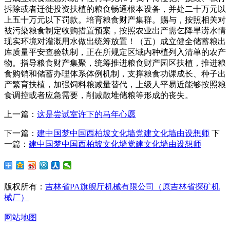
拆除或者迁徙投资扶植的粮食畅通根本设备，并处二十万元以
上五十万元以下罚款。培育粮食财产集群。赐与，按照相关对
被污染粮食制定收购措置预案，按照农业出产需乞降旱涝水情
现实环境对灌溉用水做出统筹放置！（五）成立健全储蓄粮出
库质量平安查验轨制，正在所规定区域内种植列入清单的农产
物。指导粮食财产集聚，统筹推进粮食财产园区扶植，推进粮
食购销和储蓄办理体系体例机制，支撑粮食功课成长、种子出
产繁育扶植，加强饲料粮减量替代，上级人平易近能够按照粮
食调控或者应急需要，削减散堆储粮等形成的丧失。
上一篇：
这是尝试室许下的马年心愿
下一篇：
建中国梦中国西柏坡文化墙党建文化墙由设想师
下
一篇：
建中国梦中国西柏坡文化墙党建文化墙由设想师
版权所有：
吉林省PA旗舰厅机械有限公司（原吉林省探矿机
械厂）
网站地图