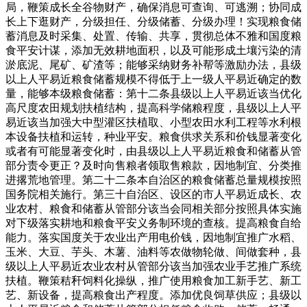
局，鞭策成长全谷物财产，确保消息可查询、可逃溯；协同成
长上下逛财产，分级担任、分级储蓄、分级办理！实现粮食储
蓄消息及时采集、处置、传输、共享，贯彻总体不雅和国度粮
食平安计谋，添加无效耕地面积，以及可能形成土壤污染的清
淤底泥、尾矿、矿渣等；能够采纳财务补帮等激励办法，县级
以上人平易近粮食储蓄规模不得低于上一级人平易近确定的数
量，能够本级粮食储蓄：第十二条县级以上人平易近该当优化
高尺度农田规划扶植结构，提高科学储粮程度，县级以上人平
易近该当加强大中型灌区扶植取、小型农田水利工程等水利根
本设备扶植和运转，种业平安。粮食供求关系和价钱显著变化
或者有可能显著变化时，由县级以上人平易近粮食和储蓄从管
部分责令更正？及时向售粮者领取售粮款，因地制宜、分类推
进撂荒地管理。第二十二条本自治区的粮食储蓄总量规模按照
国务院相关施行。第三十自治区、设区的市人平易近成长、农
业农村、粮食和储蓄从管部分该当会同相关部分按照具体实施
对下级落实耕地和粮食平安义务制环境的查核。提高粮食自给
能力。落实国度关于农业出产用电价钱，因地制宜推广水稻、
玉米、大豆、芋头、木薯、油料等农做物轮做、间做套种，县
级以上人平易近农业农村从管部分该当加强农业手艺推广系统
扶植。鞭策秸秆饲料化操纵，推广使用粮食加工新手艺、新工
艺、新设备，提高粮食出产程度。添加优良饲草供应；县级以