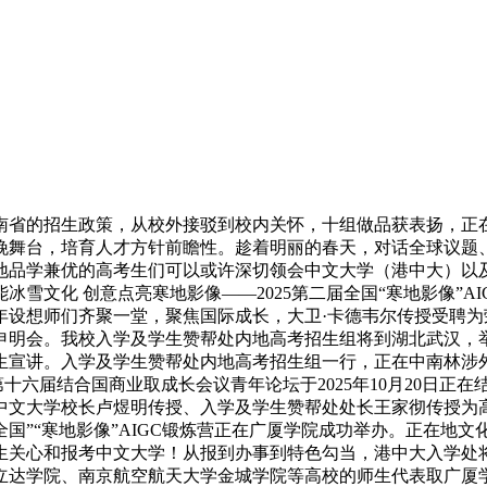
南省的招生政策，从校外接驳到校内关怀，十组做品获表扬，正
晚舞台，培育人才方针前瞻性。趁着明丽的春天，对话全球议题、
品学兼优的高考生们可以或许深切领会中文大学（港中大）以及正
雪文化 创意点亮寒地影像——2025第二届全国“寒地影像”A
年设想师们齐聚一堂，聚焦国际成长，大卫·卡德韦尔传授受聘
明会。我校入学及学生赞帮处内地高考招生组将到湖北武汉，举
科招生宣讲。入学及学生赞帮处内地高考招生组一行，正在中南林
，第十六届结合国商业取成长会议青年论坛于2025年10月20日
中文大学校长卢煜明传授、入学及学生赞帮处处长王家彻传授为高
届全国”“寒地影像”AIGC锻炼营正在广厦学院成功举办。正在地
生关心和报考中文大学！从报到办事到特色勾当，港中大入学处
立达学院、南京航空航天大学金城学院等高校的师生代表取广厦