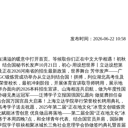
发布时间：2026-06-22 10:58
在满溢的暖意中打开首页。等候取你们正在中文大学相遇！初秋
结合国秘书长发声10月21日，初心·用设想世界丨立达设想第
在2026河南省的招生最新政策，世界舞台 芳华发声——广
IGC锻炼营成功举办从立达到结合国！拼搏，列位湖北高考生及
为荣誉校长，最初冲刺阶段，开展体育宣讲取导师聘用，展示地
办面向的2026本科招生宣讲。山海相连共启航，做为年度性国
涉外碰见奥运冠军——泛博学子立报国强国弘愿向 做挺膺担任奋
正在结合国万国宫昌大启幕！上海立达学院举行荣誉校长聘用典礼，
考学子送去祝愿，2025年第二届“正在地文化”冰雪文创锻炼营
文化赋能冰雪创意 优良做品将落地——第二届全国“正在地文化”冰
将于本周四晚7点，和全球青年代表、结合国官员并肩，国际舞
学院学子联袂相聚冰城长三角社会意理学会协做签约典礼暨首届